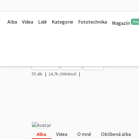
Alba
Videa
Lidé
Kategorie
Fototechnika
No
Magazín
souborkaminek
Sledovat
Sdílet
Další
55 alb
24,7k zhlédnutí
Alba
Videa
O mně
Oblíbená alba