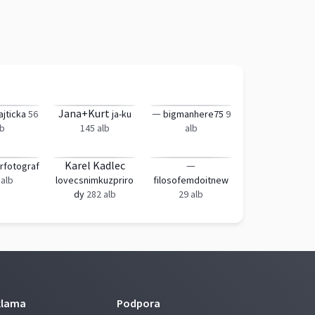
Jana+Kurt
—
jticka
56
ja-ku
bigmanhere75
9
lb
145 alb
alb
Karel Kadlec
—
rfotograf
 alb
lovecsnimkuzpriro
filosofemdoitnew
dy
282 alb
29 alb
klama
Podpora