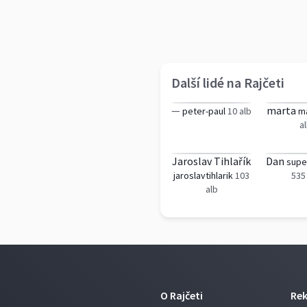
Další lidé na Rajčeti
—
marta
peter-paul
10 alb
ma
a
Jaroslav Tihlařík
Dan
supe
jaroslavtihlarik
103
535
alb
O Rajčeti
Re